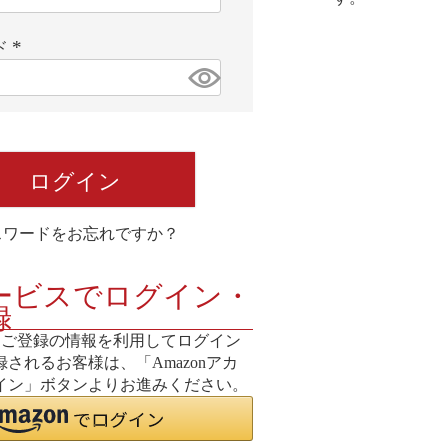
必
須
ド
)
(
必
須
)
ログイン
スワードをお忘れですか？
ービスでログイン・
録
o.jpにご登録の情報を利用してログイン
されるお客様は、「Amazonアカ
イン」ボタンよりお進みください。