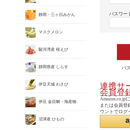
パスワー
静岡・三ヶ日みかん
マスクメロン
駿河湾産 桜えび
静岡県産 しらす
パ
連携サ
伊豆天城 わさび
会員登
Amazon.c
伊豆 金目鯛・海産物
または会員登録
ウントでログ
沼津産 ひもの