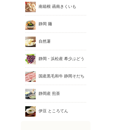
南箱根 函南きくいも
静岡 麺
自然薯
静岡・浜松産 希少ぶどう
国産黒毛和牛 静岡そだち
静岡産 煎茶
伊豆 ところてん