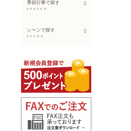
季節行事で探す
season
母の日ギフト
父の日ギフト
お中元
敬老の日
お歳暮ギフト
シーンで探す
scene
出産祝い
誕生日祝い
新生活祝い
結婚記念日祝い
長寿祝い