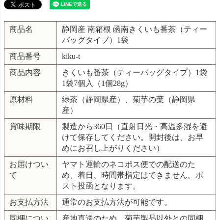
商品名
静岡産 南箱根 函南きくいも番茶（ティー
バッグタイプ）1袋
商品番号
kiku-t
商品内容
きくいも番茶（ティーバッグタイプ）1袋
1袋7個入（1個28g）
原材料
緑茶（静岡県産）、菊芋の葉（静岡県
産）
賞味期限
製造から360日（直射日光・高温多湿を避
けて保存してください。開封後は、お早
めにお召し上がりください）
お届けつい
ヤマト運輸のネコポス便での配送のた
て
め、着日、時間帯指定はできません。ポ
スト投函となります。
お支払方法
通常のお支払方法が可能です。
同梱につい
産地直送のため、菊芋製品以外との同梱