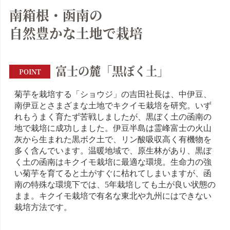
南箱根・函南の
自然豊かな土地で栽培
富士の麓「黒ぼく土」
POINT
菊芋を栽培する「ショウジ」の吉田社長は、中伊豆、
南伊豆とさまざまな土地でキクイモ栽培を研究。いず
れもうまく育たず苦戦しましたが、黒ぼく土の函南の
地で栽培に成功しました。伊豆半島は霊峰富士の火山
灰から生まれた黒ボク土で、リン酸吸収高く有機物を
多く含んでいます。温暖地域で、原生林があり、黒ぼ
く土の函南はキクイモ栽培に最適な環境。生命力の強
い菊芋を育てると土がすぐに枯れてしまいますが、函
南の特殊な環境下では、5年栽培しても土が良い状態の
まま。キクイモ栽培で有名な東北や九州にはできない
栽培方法です。