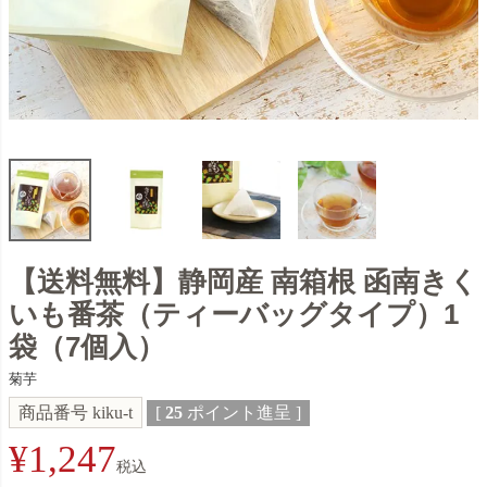
【送料無料】静岡産 南箱根 函南きく
いも番茶（ティーバッグタイプ）1
袋（7個入）
菊芋
商品番号
kiku-t
[
25
ポイント進呈 ]
¥
1,247
税込