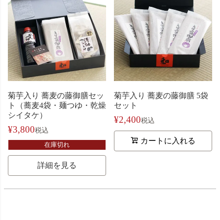
菊芋入り 蕎麦の藤御膳セッ
菊芋入り 蕎麦の藤御膳 5袋
ト（蕎麦4袋・麺つゆ・乾燥
セット
シイタケ）
¥
2,400
税込
¥
3,800
税込
カートに入れる
在庫切れ
詳細を見る