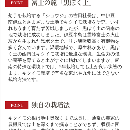
富士の麓「黒ぼく土」
POINT
菊芋を栽培する「ショウジ」の吉田社長は、中伊豆、
南伊豆とさまざまな土地でキクイモ栽培を研究。いず
れもうまく育たず苦戦しましたが、黒ぼく土の函南の
地で栽培に成功しました。伊豆半島は霊峰富士の火山
灰から生まれた黒ボク土で、リン酸吸収高く有機物を
多く含んでいます。温暖地域で、原生林があり、黒ぼ
く土の函南はキクイモ栽培に最適な環境。生命力の強
い菊芋を育てると土がすぐに枯れてしまいますが、函
南の特殊な環境下では、5年栽培しても土が良い状態の
まま。キクイモ栽培で有名な東北や九州にはできない
栽培方法です。
独自の栽培法
POINT
キクイモの根は地中奥深くまで成長し、通常の農家の
農機具では土を深くまで掘ることができず、収穫に困