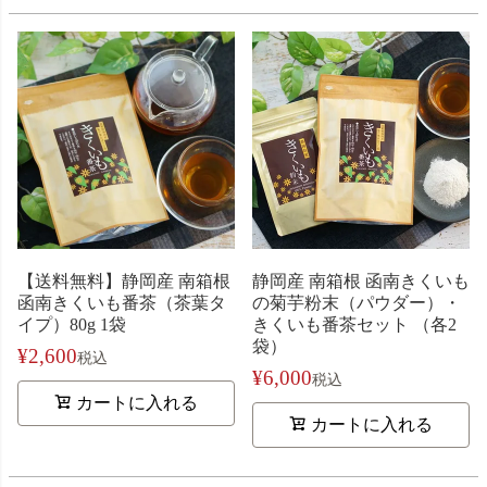
【送料無料】静岡産 南箱根
静岡産 南箱根 函南きくいも
函南きくいも番茶（茶葉タ
の菊芋粉末（パウダー）・
イプ）80g 1袋
きくいも番茶セット （各2
袋）
¥
2,600
税込
¥
6,000
税込
カートに入れる
カートに入れる