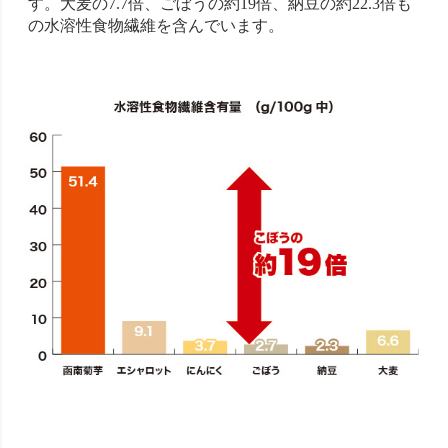
す。大麦の7.7倍、ごぼうの約19倍、納豆の約22.3倍も
の水溶性食物繊維を含んでいます。