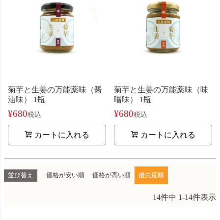
菊芋と生姜の万能薬味（醤
菊芋と生姜の万能薬味（味
油味） 1瓶
噌味） 1瓶
¥
680
¥
680
税込
税込
カートに入れる
カートに入れる
並び替え
価格が安い順
価格が高い順
優先度順
14
件中
1
-
14
件表示