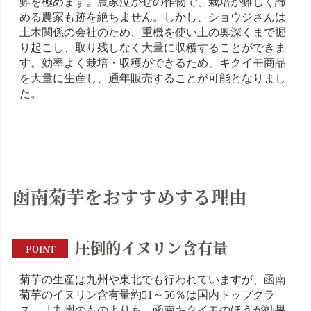
難を極めます。農家泣かせの作物で、栽培が難しく諦
める農家も跡を絶ちません。しかし、ショウジさんは
土木関係の会社のため、重機を使い土の奥深くまで掘
り起こし、取り残しなく大量に収穫することができま
す。効率よく栽培・収穫ができるため、キクイモ商品
を大量に生産し、通年販売することが可能となりまし
た。
函南菊芋をおすすめする理由
圧倒的イヌリン含有量
POINT
菊芋の生産は九州や東北でも行われていますが、函南
菊芋のイヌリン含有量約51～56％は国内トップクラ
ス。「九州のものよりも、函南キクイモのほうが効果