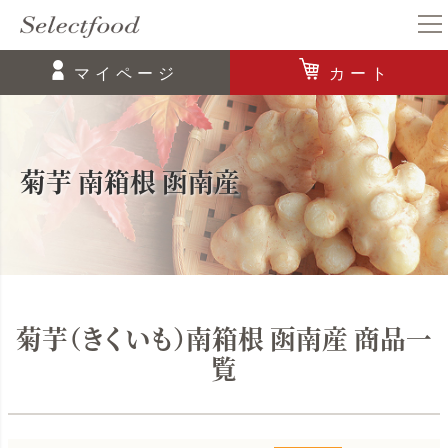
マイページ
カート
菊芋 南箱根 函南産
菊芋（きくいも）南箱根 函南産 商品一
覧