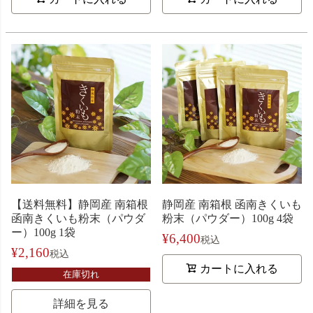
【送料無料】静岡産 南箱根
静岡産 南箱根 函南きくいも
函南きくいも粉末（パウダ
粉末（パウダー）100g 4袋
ー）100g 1袋
¥
6,400
税込
¥
2,160
税込
カートに入れる
在庫切れ
詳細を見る