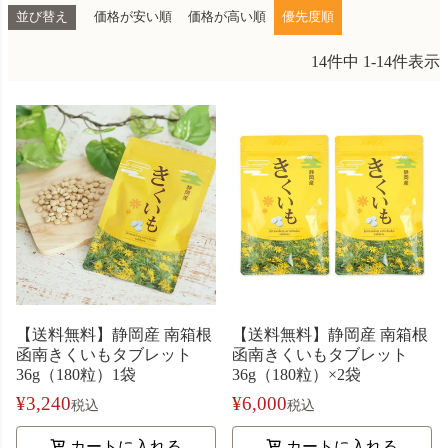
並び替え
価格が安い順
価格が高い順
優先度順
14
件中
1
-
14
件表示
【送料無料】静岡産 南箱根
【送料無料】静岡産 南箱根
函南きくいもタブレット
函南きくいもタブレット
36g（180粒）1袋
36g（180粒）×2袋
¥
3,240
¥
6,000
税込
税込
カートに入れる
カートに入れる