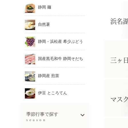
静岡 麺
浜名
自然薯
静岡・浜松産 希少ぶどう
三ヶ
国産黒毛和牛 静岡そだち
静岡産 煎茶
伊豆 ところてん
マス
季節行事で探す
season