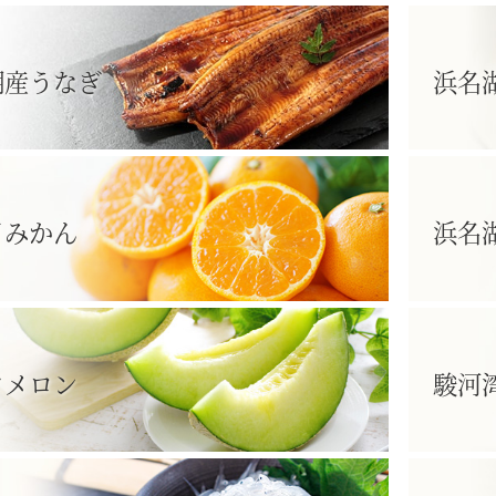
湖産うなぎ
浜名
日みかん
浜名
クメロン
駿河