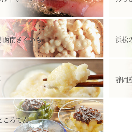
 函南きくいも
浜松
薯
静岡
ところてん