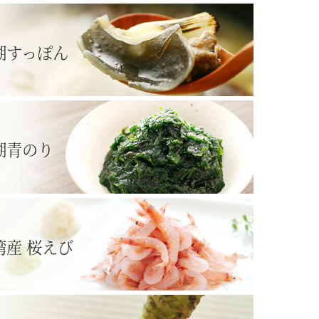
湖すっぽん
湖青のり
湾産 桜えび