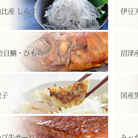
比産 しらす
伊豆
金目鯛・ひもの
沼津
餃子
国産
かび牛サーロイン
みっ