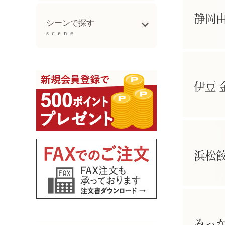
静岡由
母の日ギフト
父の日ギフト
お中元
敬老の日
お歳暮ギフト
シーンで探す
scene
出産祝い
誕生日祝い
新生活祝い
結婚記念日祝い
長寿祝い
伊豆 
浜松
みっ