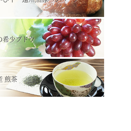
の希少ブドウ
産 煎茶