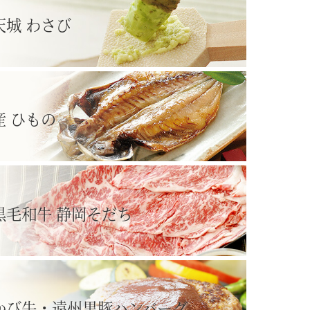
天城 わさび
産 ひもの
黒毛和牛 静岡そだち
かび牛・遠州黒豚ハンバーグ