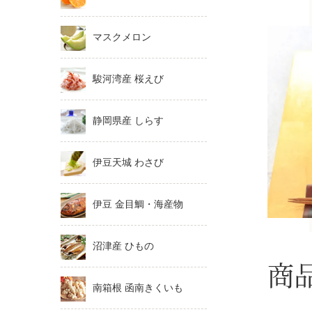
マスクメロン
駿河湾産 桜えび
静岡県産 しらす
伊豆天城 わさび
伊豆 金目鯛・海産物
沼津産 ひもの
商
南箱根 函南きくいも