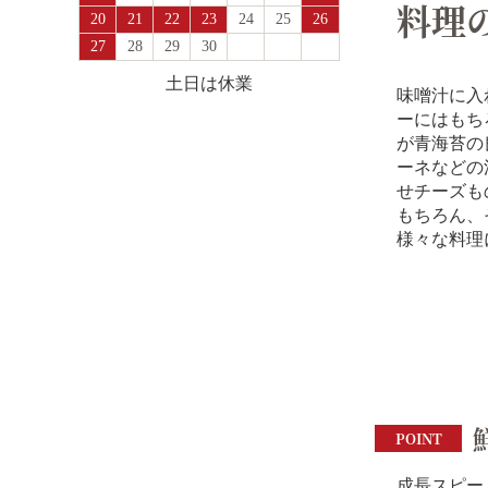
料理
20
21
22
23
24
25
26
27
28
29
30
土日は休業
味噌汁に入
ーにはもち
が青海苔の
ーネなどの
せチーズも
もちろん、
様々な料理
POINT
成長スピー