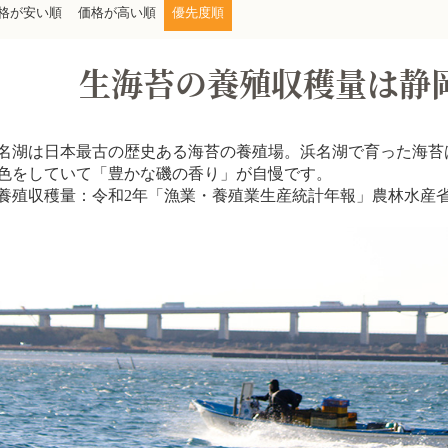
格が安い順
価格が高い順
優先度順
生海苔の養殖収穫量は静
名湖は日本最古の歴史ある海苔の養殖場。浜名湖で育った海苔
色をしていて「豊かな磯の香り」が自慢です。
養殖収穫量：令和2年「漁業・養殖業生産統計年報」農林水産