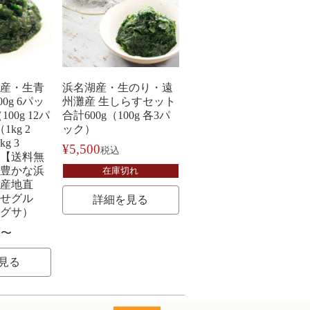
産・生青
浜名湖産・生のり・遠
00g 6パッ
州灘産 生しらすセット
100g 12パ
合計600g（100g 各3パ
1kg 2
ック）
g 3
¥
5,500
税込
【送料無
豊かな浜
在庫切れ
産地直
せグル
詳細を見る
グサ）
〜
見る