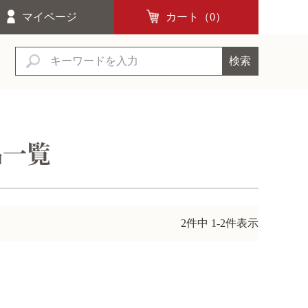
マイページ
カート（
0
）
検索
品一覧
2
件中
1
-
2
件表示