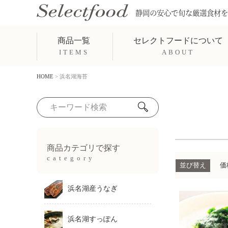
静岡の安心で旬な厳選食材を
商品一覧
セレクトフードについて
ITEMS
ABOUT
HOME
浜名湖海苔
商品カテゴリで探す
category
並び替え
価
浜名湖産うなぎ
浜名湖すっぽん