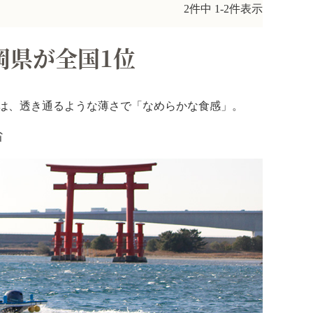
2
件中
1
-
2
件表示
岡県が全国1位
は、透き通るような薄さで「なめらかな食感」。
省