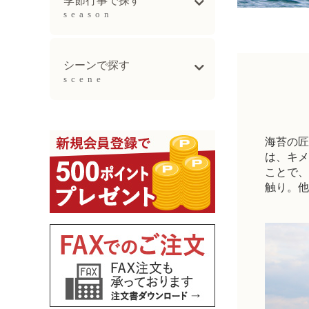
季節行事で探す
season
母の日ギフト
父の日ギフト
お中元
敬老の日
お歳暮ギフト
シーンで探す
scene
出産祝い
誕生日祝い
新生活祝い
結婚記念日祝い
長寿祝い
海苔の匠
は、キメ
ことで、
触り。他