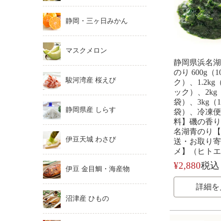
静岡・三ヶ日みかん
マスクメロン
静岡県浜名湖
のり 600g（1
駿河湾産 桜えび
ク）、1.2kg（
ック）、2kg（
袋）、3kg（1k
静岡県産 しらす
袋）、冷凍便
料】磯の香り
名湖青のり【
伊豆天城 わさび
送・お取り寄
メ】（ヒトエ
¥
2,880
税込
伊豆 金目鯛・海産物
詳細を
沼津産 ひもの