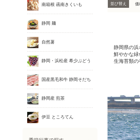
並び替え
価
南箱根 函南きくいも
静岡 麺
自然薯
静岡県の浜
鮮やかな緑
生海苔類の
静岡・浜松産 希少ぶどう
国産黒毛和牛 静岡そだち
静岡産 煎茶
伊豆 ところてん