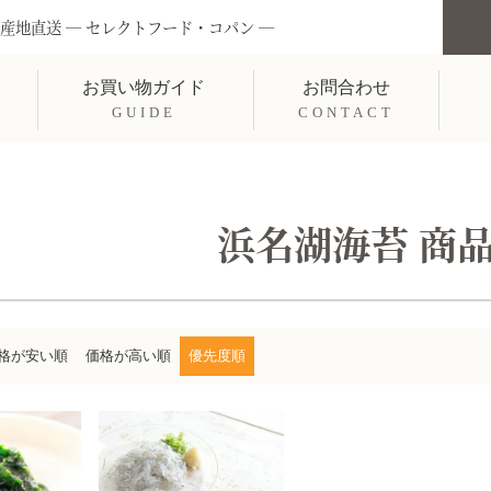
産地直送 ― セレクトフード・コパン ―
お買い物ガイド
お問合わせ
GUIDE
CONTACT
浜名湖海苔 商
格が安い順
価格が高い順
優先度順