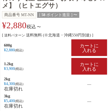
メ】（ヒトエグサ）
商品番号
MT-NN
[
58
ポイント進呈 ]
〜
¥
2,880
税込
〜
送料無料 (※北海道・沖縄550円別途)
送料パターン
カートに
600g
入れる
¥
2,880
税込
カートに
1.2kg
入れる
¥
3,900
税込
2kg
¥
4,300
—
税込
在庫切れ
3kg
¥
5,400
—
税込
在庫切れ