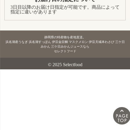
3日目以降のお届け日指定が可能です。商品によって
指定に違いがあります
静岡県の特産物を産地直送。
浜名湖産うなぎ 浜名湖すっぽん 伊豆金目鯛 マスクメロン 伊豆天城本わさび 三ケ日
みかん 三ケ日みかんジュースなら
セレクトフード
© 2025 Selectfood