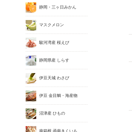
静岡・三ヶ日みかん
マスクメロン
駿河湾産 桜えび
静岡県産 しらす
伊豆天城 わさび
伊豆 金目鯛・海産物
沼津産 ひもの
南箱根 函南きくいも