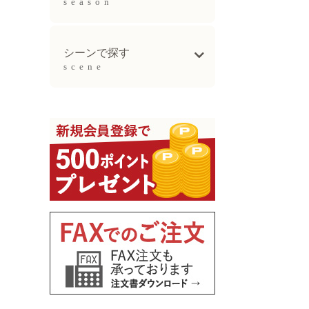
season
母の日ギフト
父の日ギフト
お中元
敬老の日
お歳暮ギフト
シーンで探す
scene
出産祝い
誕生日祝い
新生活祝い
結婚記念日祝い
長寿祝い