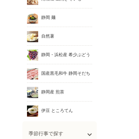
静岡 麺
自然薯
静岡・浜松産 希少ぶどう
国産黒毛和牛 静岡そだち
静岡産 煎茶
伊豆 ところてん
季節行事で探す