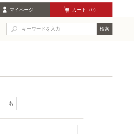
マイページ
カート（
0
）
検索
名