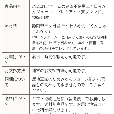
商品内容
INDENファームの農薬不使用三ヶ日みか
んジュース「プレミアム上質ブレンド」
720ml 1本
原材料
静岡県三ケ日産 三ケ日みかん（うんしゅ
うみかん）
INDENファーム（位田みかん園）の栽培期間中
農薬不使用の三ヶ日みかん「早生・南柑・青
島」の3品種をブレンドしています。
お届けつい
着日、時間帯指定が可能です。
て
お支払方法
通常のお支払方法が可能です。
同梱につい
産地直送のためみかんジュース以外の商
て
品との同梱はできませんので、ご了承く
ださい。
送料につい
ヤマト運輸宅急便（普通便）でお届けし
て
ます。送料別商品です。お届け地域ごと
に送料が異なります。