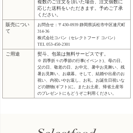
複数のご注文を頂いた場合、注文個数に
応じた送料をいただきます。予めご了承
ください。
販売につい
お問合せ：〒430-0939 静岡県浜松市中区連尺町
て
314-36
株式会社コパン（セレクトフード コパン）
TEL 053-450-2301
ご用途
熨斗、包装は無料サービスです。
※ 四季折々の季節の行事(イベント)、母の日、
父の日、敬老の日、お中元、暑中お見舞い、残
暑お見舞い、お歳暮。そして、結婚や出産のお
祝い、内祝いやお返し、お礼、お誕生日祝いな
どの贈物(ギフト)に。またお土産、帰省土産等
のプレゼントにもどうぞご利用ください。