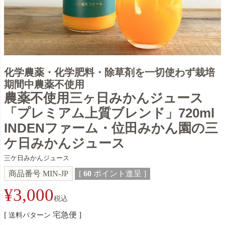
化学農薬・化学肥料・除草剤を一切使わず栽培
期間中農薬不使用
農薬不使用三ヶ日みかんジュース
「プレミアム上質ブレンド」720ml
INDENファーム・位田みかん園の三
ケ日みかんジュース
三ケ日みかんジュース
商品番号
MIN-JP
[
60
ポイント進呈 ]
¥
3,000
税込
宅急便
送料パターン