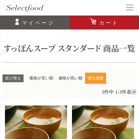
マイページ
カート
すっぽんスープ スタンダード 商品一覧
並び替え
価格が安い順
価格が高い順
優先度順
3
件中
1
-
3
件表示