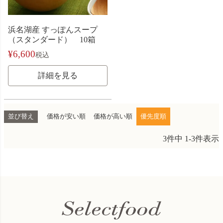
浜名湖産 すっぽんスープ
（スタンダード） 10箱
¥
6,600
税込
詳細を見る
並び替え
価格が安い順
価格が高い順
優先度順
3
件中
1
-
3
件表示