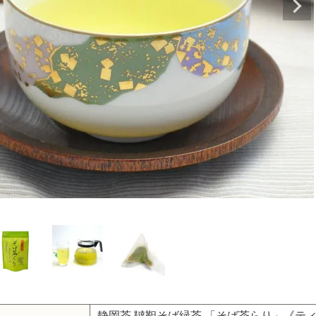
静岡茶 韃靼そば緑茶 「そば茶らり」《テ