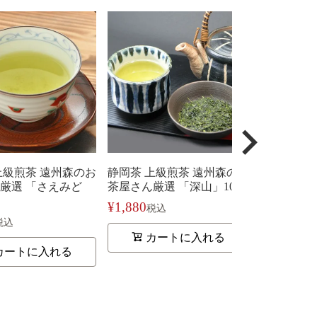
上級煎茶 遠州森のお
静岡茶 上級煎茶 遠州森のお
静岡茶 上
厳選 「さえみど
茶屋さん厳選 「深山」100g
茶屋さん厳
つゆ」100g
¥
1,880
税込
¥
1,880
税込
税
カートに入れる
カートに入れる
カ