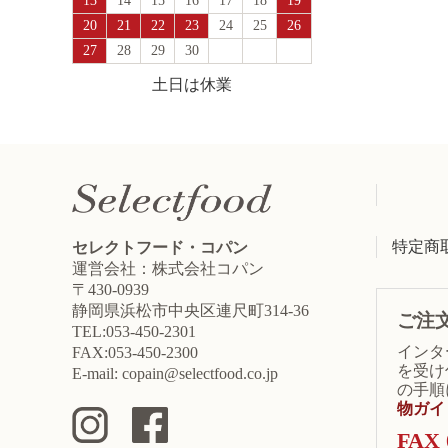
13
14
15
16
17
18
19
20
21
22
23
24
25
26
27
28
29
30
土日は休業
特定商
セレクトフード・コパン
運営会社：株式会社コパン
〒430-0939
静岡県浜松市中央区連尺町314-36
ご注
TEL:053-450-2301
インタ
FAX:053-450-2300
を受け
E-mail: copain@selectfood.co.jp
の手順
物ガイ
FAX 