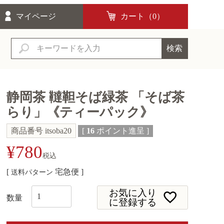
マイページ
カート（
0
）
検索
静岡茶 韃靼そば緑茶 「そば茶
らり」《ティーパック》
商品番号
itsoba20
[
16
ポイント進呈 ]
¥
780
税込
宅急便
送料パターン
お気に入り
に登録する