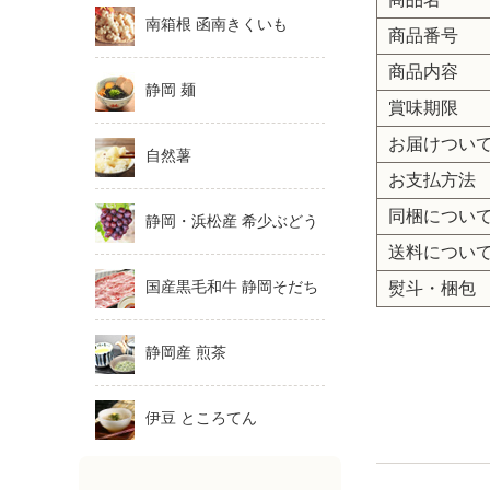
南箱根 函南きくいも
商品番号
商品内容
静岡 麺
賞味期限
お届けつい
自然薯
お支払方法
同梱につい
静岡・浜松産 希少ぶどう
送料につい
国産黒毛和牛 静岡そだち
熨斗・梱包
静岡産 煎茶
伊豆 ところてん