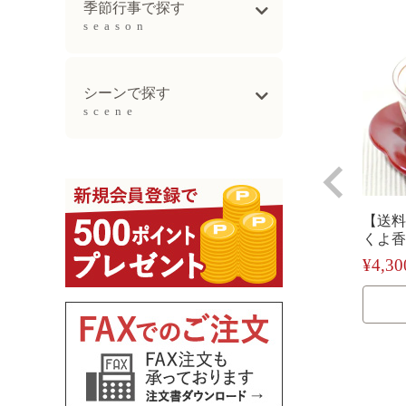
季節行事で探す
season
母の日ギフト
父の日ギフト
お中元
敬老の日
お歳暮ギフト
シーンで探す
scene
出産祝い
誕生日祝い
新生活祝い
結婚記念日祝い
長寿祝い
【送料
くよ香
¥
4,30