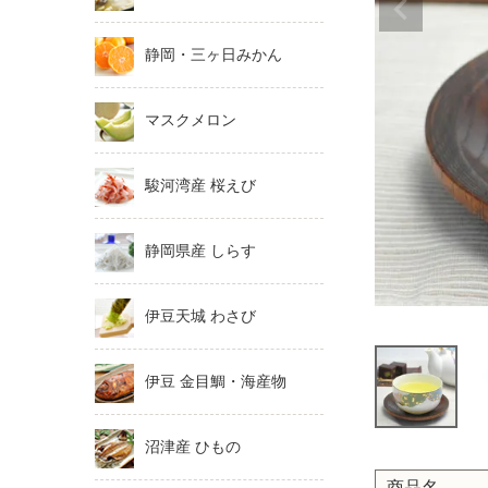
静岡・三ヶ日みかん
マスクメロン
駿河湾産 桜えび
静岡県産 しらす
伊豆天城 わさび
伊豆 金目鯛・海産物
沼津産 ひもの
商品名