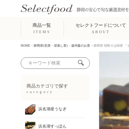
静岡の安心で旬な厳選食材を
商品一覧
セレクトフードについて
ITEMS
ABOUT
HOME
静岡茶(煎茶・深蒸し茶)
遠州森のお茶
静岡茶 韃靼そば緑茶 
商品カテゴリで探す
category
浜名湖産うなぎ
浜名湖すっぽん