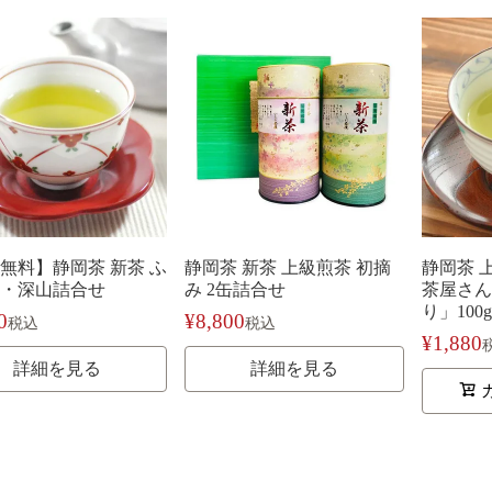
無料】静岡茶 新茶 ふ
静岡茶 新茶 上級煎茶 初摘
静岡茶 
・深山詰合せ
み 2缶詰合せ
茶屋さん
り」100g
0
¥
8,800
税込
税込
¥
1,880
詳細を見る
詳細を見る