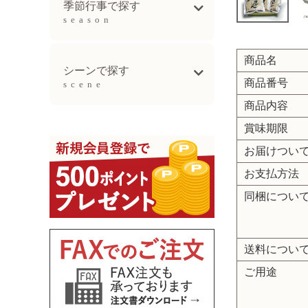
季節行事で探す
season
商品名
母の日ギフト
父の日ギフト
お中元
敬老の日
お歳暮ギフト
シーンで探す
商品番号
scene
商品内容
出産祝い
誕生日祝い
新生活祝い
結婚記念日祝い
長寿祝い
賞味期限
お届けつい
お支払方法
同梱につい
送料につい
ご用途