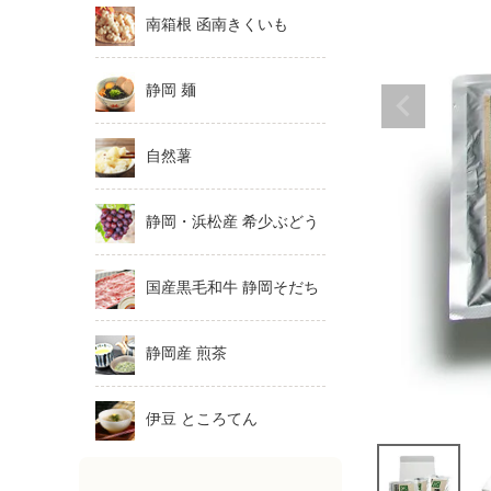
南箱根 函南きくいも
静岡 麺
自然薯
静岡・浜松産 希少ぶどう
国産黒毛和牛 静岡そだち
静岡産 煎茶
伊豆 ところてん