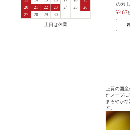
13
14
15
16
17
18
19
の素 
20
21
22
23
24
25
26
¥
467
27
28
29
30
土日は休業
上質の国産
たスープに
まろやかな
す。