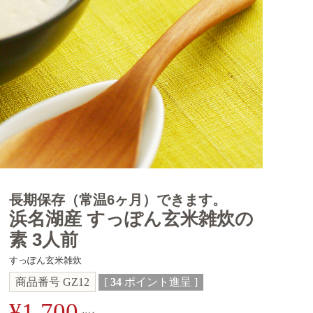
長期保存（常温6ヶ月）できます。
浜名湖産 すっぽん玄米雑炊の
素 3人前
すっぽん玄米雑炊
商品番号
GZ12
[
34
ポイント進呈 ]
¥
1,700