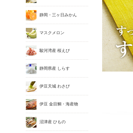
静岡・三ヶ日みかん
マスクメロン
駿河湾産 桜えび
静岡県産 しらす
伊豆天城 わさび
伊豆 金目鯛・海産物
沼津産 ひもの