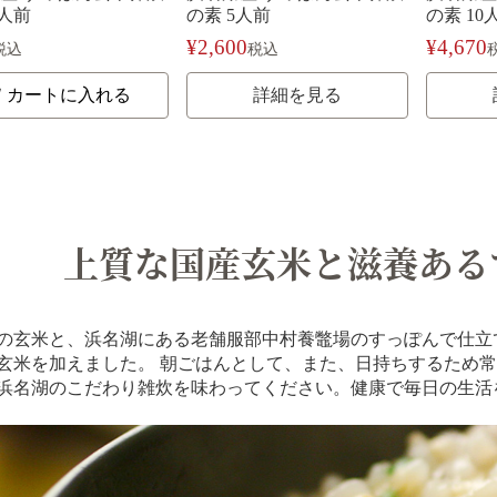
1人前
の素 5人前
の素 10
¥
2,600
¥
4,670
税込
税込
カートに入れる
詳細を見る
上質な国産玄米と滋養ある
の玄米と、浜名湖にある老舗服部中村養鼈場のすっぽんで仕立
玄米を加えました。 朝ごはんとして、また、日持ちするため
浜名湖のこだわり雑炊を味わってください。健康で毎日の生活