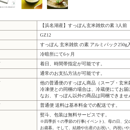
【浜名湖産】すっぽん玄米雑炊の素 3人前
GZ12
すっぽん 玄米雑炊 の素 アルミパック250g
冷暗所にて6ヶ月
て
着日、時間帯指定が可能です。
通常のお支払方法が可能です。
て
他の普通便のすっぽん商品（スープ・玄米
冷凍便との同梱の場合は、冷蔵便にてお届
なお、すっぽん以外の商品は同梱できませ
て
普通便 送料は基本料金での配送です。
熨斗、包装は無料サービスです。
※四季折々の季節の行事(イベント)、母の日、
お歳暮。そして、結婚や出産のお祝い、内祝いや