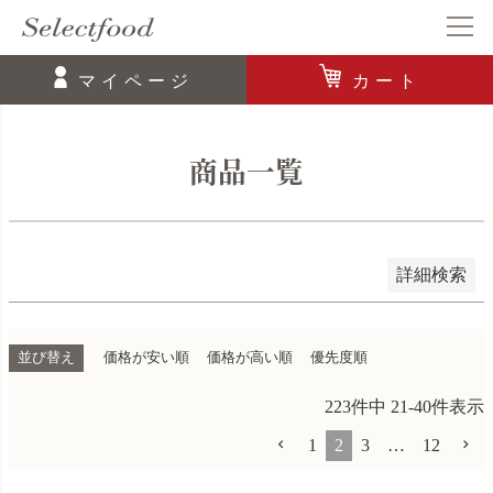
登録順
価格が安い順
価格が高い順
マイページ
カート
優先度順
レビュー順
商品一覧
キーワードヒット順
検索
詳細検索
並び替え
価格が安い順
価格が高い順
優先度順
223
件中
21
-
40
件表示
1
2
3
…
12