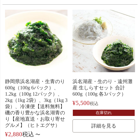
静岡県浜名湖産・生青のり
浜名湖産・生のり・遠州灘
600g（100g 6パック）、
産 生しらすセット 合計
1.2kg（100g 12パック）、
600g（100g 各3パック）
2kg（1kg 2袋）、3kg（1kg 3
¥
5,500
税込
袋）、冷凍便【送料無料】
磯の香り豊かな浜名湖青の
在庫切れ
り【産地直送・お取り寄せ
グルメ】（ヒトエグサ）
詳細を見る
¥
2,880
税込
〜