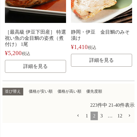
［最高級 伊豆下田産］ 特選
静岡・伊豆 金目鯛のみそ
祝い魚の金目鯛の姿煮（煮
漬け
付け） 1尾
¥
1,410
税込
¥
5,200
税込
詳細を見る
詳細を見る
並び替え
価格が安い順
価格が高い順
優先度順
223
件中
21
-
40
件表示
1
2
3
…
12