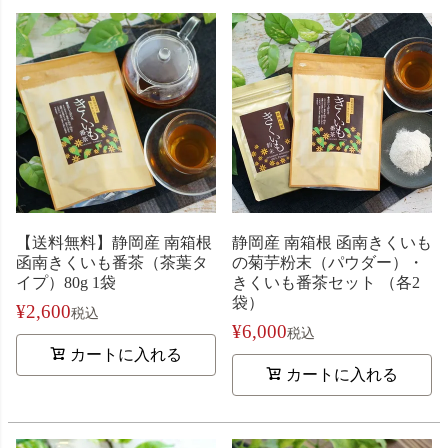
【送料無料】静岡産 南箱根
静岡産 南箱根 函南きくいも
函南きくいも番茶（茶葉タ
の菊芋粉末（パウダー）・
イプ）80g 1袋
きくいも番茶セット （各2
袋）
¥
2,600
税込
¥
6,000
税込
カートに入れる
カートに入れる