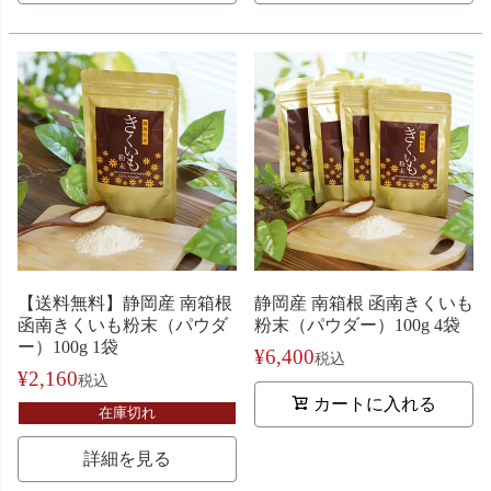
【送料無料】静岡産 南箱根
静岡産 南箱根 函南きくいも
函南きくいも粉末（パウダ
粉末（パウダー）100g 4袋
ー）100g 1袋
¥
6,400
税込
¥
2,160
税込
カートに入れる
在庫切れ
詳細を見る