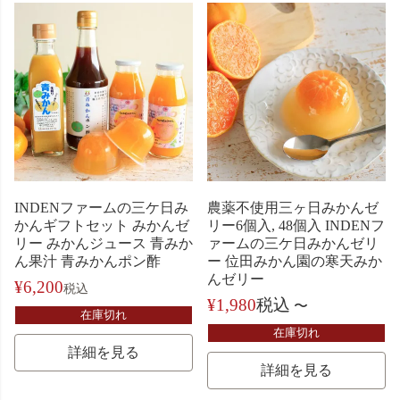
INDENファームの三ケ日み
農薬不使用三ヶ日みかんゼ
かんギフトセット みかんゼ
リー6個入, 48個入 INDENフ
リー みかんジュース 青みか
ァームの三ケ日みかんゼリ
ん果汁 青みかんポン酢
ー 位田みかん園の寒天みか
んゼリー
¥
6,200
税込
¥
1,980
税込
〜
在庫切れ
在庫切れ
詳細を見る
詳細を見る