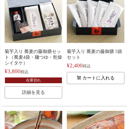
菊芋入り 蕎麦の藤御膳セッ
菊芋入り 蕎麦の藤御膳 5袋
ト（蕎麦4袋・麺つゆ・乾燥
セット
シイタケ）
¥
2,400
税込
¥
3,800
税込
カートに入れる
在庫切れ
詳細を見る